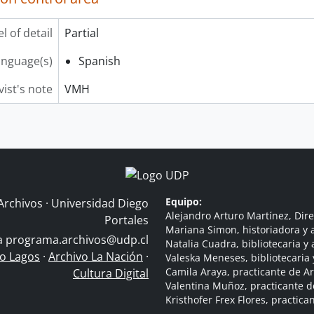
l of detail
Partial
anguage(s)
Spanish
vist's note
VMH
Equipo:
Archivos · Universidad Diego
Alejandro Arturo Martínez, Dire
Portales
Mariana Simon, historiadora y a
 a
programa.archivos@udp.cl
Natalia Cuadra, bibliotecaria y 
do Lagos
·
Archivo La Nación
·
Valeska Meneses, bibliotecaria 
Camila Araya, practicante de A
Cultura Digital
Valentina Muñoz, practicante d
Kristhofer Frex Flores, practic