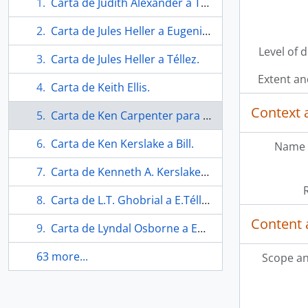
Carta de Judith Alexander a Téllez.
Carta de Jules Heller a Eugenio Téllez y Nick Muszkatel.
Level of 
Carta de Jules Heller a Téllez.
Extent a
Carta de Keith Ellis.
Context 
Carta de Ken Carpenter para el comité de promoción y titularidad.
Carta de Ken Kerslake a Bill.
Name 
Carta de Kenneth A. Kerslake para William Schaaf.
Carta de L.T. Ghobrial a E.Téllez.
Content 
Carta de Lyndal Osborne a Eugenio Téllez
63 more...
Scope an