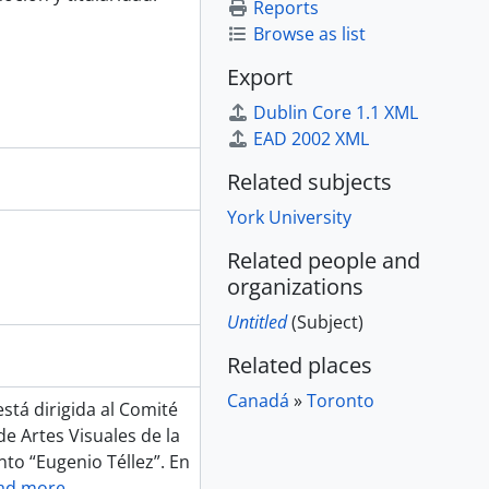
Reports
Browse as list
Export
Dublin Core 1.1 XML
EAD 2002 XML
Related subjects
York University
Related people and
organizations
Untitled
(Subject)
Related places
Canadá
»
Toronto
stá dirigida al Comité
e Artes Visuales de la
to “Eugenio Téllez”. En
ad more