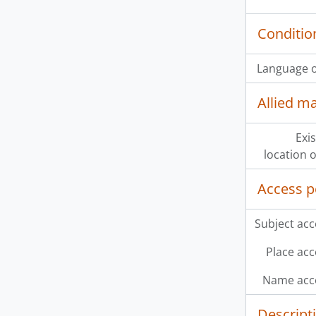
Conditio
Language o
Allied ma
Exi
location o
Access p
Subject acc
Place acc
Name acce
Descript