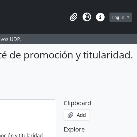
Log in
Clipboard
Language
Quick links
hivos UDP.
é de promoción y titularidad.
Clipboard
Add
Explore
ción y titularidad.