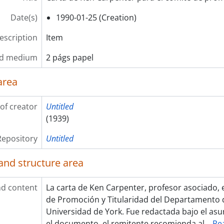
Date(s)
1990-01-25 (Creation)
description
Item
nd medium
2 págs papel
area
of creator
Untitled
(1939)
Repository
Untitled
and structure area
d content
La carta de Ken Carpenter, profesor asociado, e
de Promoción y Titularidad del Departamento d
Universidad de York. Fue redactada bajo el asun
el documento, el remitente recomienda al
…
Re