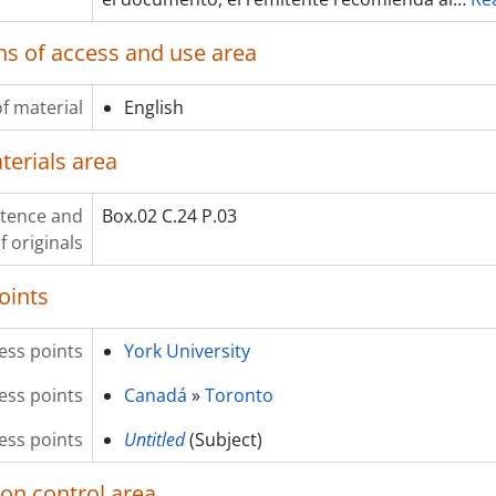
ns of access and use area
f material
English
terials area
stence and
Box.02 C.24 P.03
f originals
oints
ess points
York University
ess points
Canadá
»
Toronto
ss points
Untitled
(Subject)
ion control area