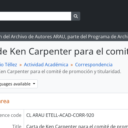
Search in browse page
ón del Archivo de Autores ARAU, parte del Programa de Arc
de Ken Carpenter para el comit
o Téllez
Actividad Académica
Correspondencia
Ken Carpenter para el comité de promoción y titularidad.
guages available
area
ence code
CL ARAU ETELL-ACAD-CORR-920
Title
Carta de Ken Carpenter para el comité de promo