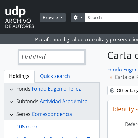
Skip to main content
Search
Search options
Browse
Plataforma digital de consulta y preservaci
Carta 
Untitled
Fondo Eugeni
Holdings
Quick search
Carta de 
Fonds
Fondo Eugenio Téllez
Other lan
Subfonds
Actividad Académica
Identity 
Series
Correspondencia
Refer
106 more...