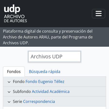
Skip to main content
Togg
Plataforma digital de consulta y preservación del
Archivo de Autores ARAU, parte del Programa de
Archivos UDP.
Archivos UDP
Fondos
Búsqueda rápida
Fondo
Fondo Eugenio Téllez
Subfondo
Actividad Académica
Serie
Correspondencia