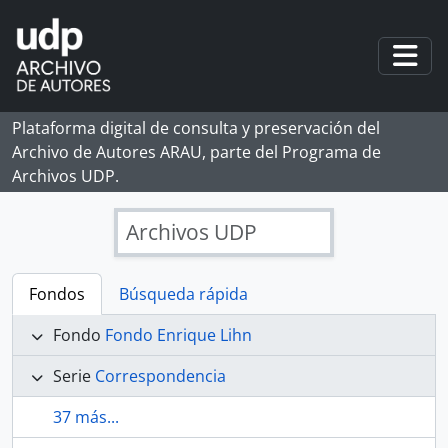
Skip to main content
Togg
Plataforma digital de consulta y preservación del
Archivo de Autores ARAU, parte del Programa de
Archivos UDP.
Archivos UDP
Fondos
Búsqueda rápida
Fondo
Fondo Enrique Lihn
Serie
Correspondencia
37 más...