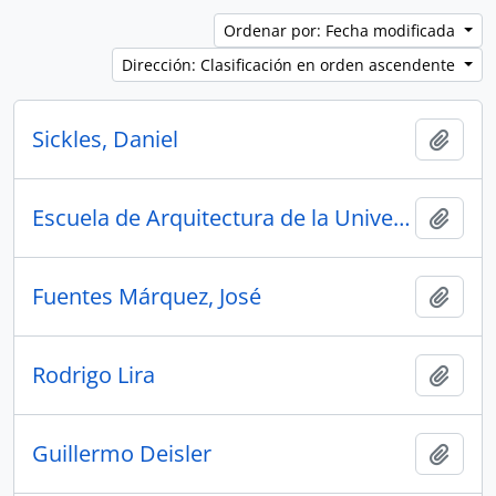
Ordenar por: Fecha modificada
Dirección: Clasificación en orden ascendente
Sickles, Daniel
Añadi
Escuela de Arquitectura de la Universidad Católica de Chile
Añadi
Fuentes Márquez, José
Añadi
Rodrigo Lira
Añadi
Guillermo Deisler
Añadi