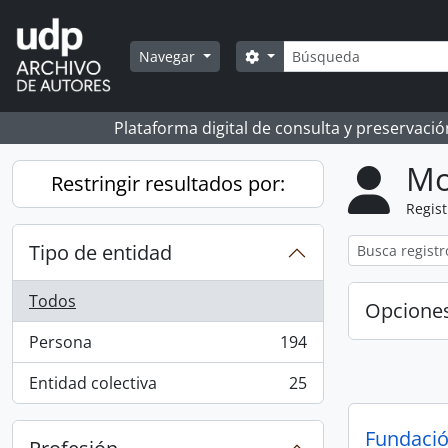
Skip to main content
Búsqueda
Search options
Navegar
Plataforma digital de consulta y preservaci
Mo
Restringir resultados por:
Regist
Tipo de entidad
Todos
Opcione
Persona
194
, 194 resultados
Entidad colectiva
25
, 25 resultados
Fundaci