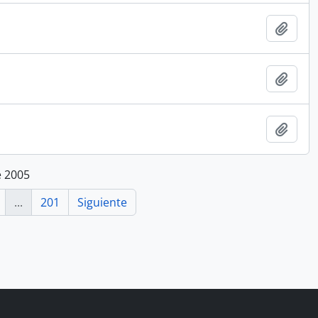
Añadi
Añadi
Añadi
e 2005
...
201
Siguiente