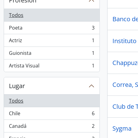
Profesión
Todos
Banco d
Poeta
3
, 3 resultados
Institut
Actriz
1
, 1 resultados
Guionista
1
, 1 resultados
Chappuz
Artista Visual
1
, 1 resultados
Correa, S
Lugar
Todos
Club de T
Chile
6
, 6 resultados
Canadá
2
Sygma
, 2 resultados