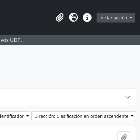
Iniciar sesión
Portapapeles
Idioma
Enlaces rápidos
hivos UDP.
dentificador
Dirección: Clasificación en orden ascendente
Añadi