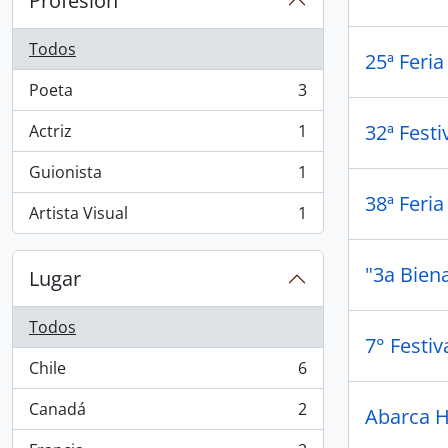
Profesión
Todos
25ª Feria
Poeta
3
, 3 resultados
32ª Festi
Actriz
1
, 1 resultados
Guionista
1
, 1 resultados
38ª Feria
Artista Visual
1
, 1 resultados
"3a Bien
Lugar
Todos
7° Festi
Chile
6
, 6 resultados
Canadá
2
Abarca H
, 2 resultados