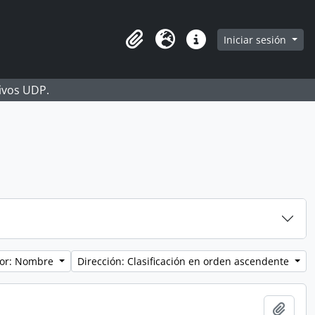
Iniciar sesión
Portapapeles
Idioma
Enlaces rápidos
hivos UDP.
por: Nombre
Dirección: Clasificación en orden ascendente
Añadi