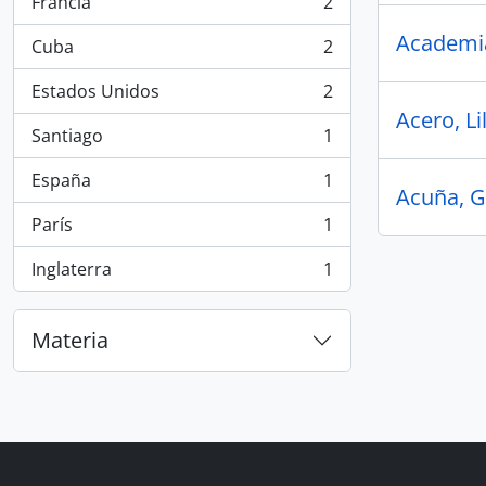
Francia
2
, 2 resultados
Academia
Cuba
2
, 2 resultados
Estados Unidos
2
, 2 resultados
Acero, Li
Santiago
1
, 1 resultados
España
1
, 1 resultados
Acuña, G
París
1
, 1 resultados
Inglaterra
1
, 1 resultados
Materia