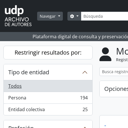
Skip to main content
Búsqueda
Search options
Navegar
Plataforma digital de consulta y preservaci
Mo
Restringir resultados por:
Regist
Tipo de entidad
Todos
Opcione
Persona
194
, 194 resultados
Entidad colectiva
25
, 25 resultados
-