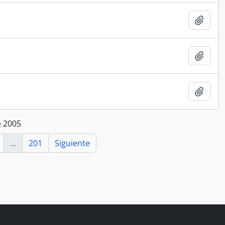
Añadi
Añadi
Añadi
e 2005
...
201
Siguiente