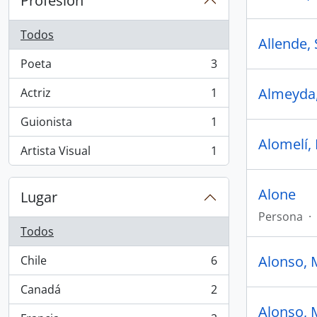
Profesión
Todos
Allende,
Poeta
3
, 3 resultados
Almeyda
Actriz
1
, 1 resultados
Guionista
1
, 1 resultados
Alomelí,
Artista Visual
1
, 1 resultados
Alone
Lugar
Persona
·
Todos
Alonso, 
Chile
6
, 6 resultados
Canadá
2
, 2 resultados
Alonso, 