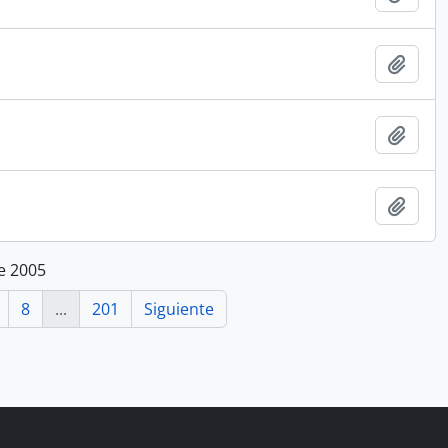
Añadi
Añadi
Añadi
e 2005
8
...
201
Siguiente