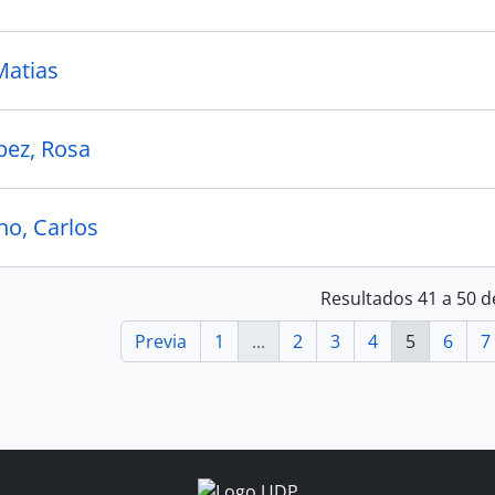
Matias
pez, Rosa
no, Carlos
Resultados 41 a 50 d
Previa
1
...
2
3
4
5
6
7