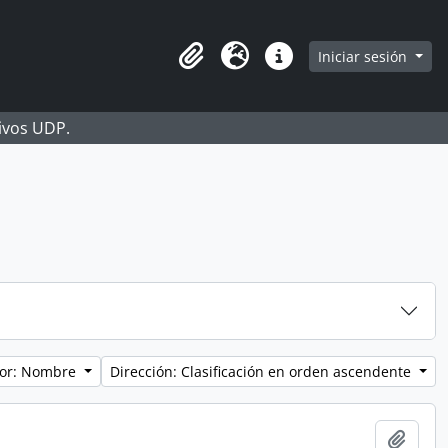
Iniciar sesión
Portapapeles
Idioma
Enlaces rápidos
hivos UDP.
por: Nombre
Dirección: Clasificación en orden ascendente
Añadi