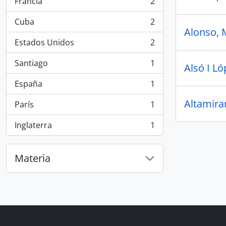
Francia
2
, 2 resultados
Cuba
2
, 2 resultados
Alonso, 
Estados Unidos
2
, 2 resultados
Santiago
1
Alsó I Ló
, 1 resultados
España
1
, 1 resultados
Altamira
París
1
, 1 resultados
Inglaterra
1
, 1 resultados
Materia