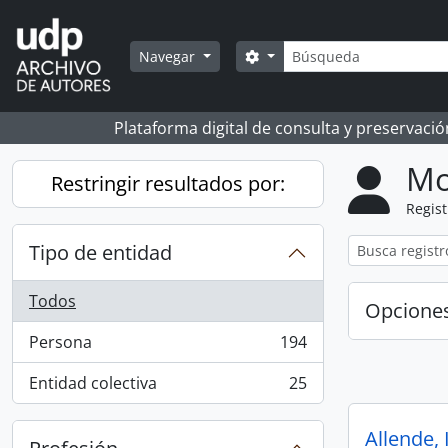
Skip to main content
Búsqueda
Search options
Navegar
Plataforma digital de consulta y preservaci
Mo
Restringir resultados por:
Regist
Tipo de entidad
Todos
Opcione
Persona
194
, 194 resultados
Entidad colectiva
25
, 25 resultados
Allende, 