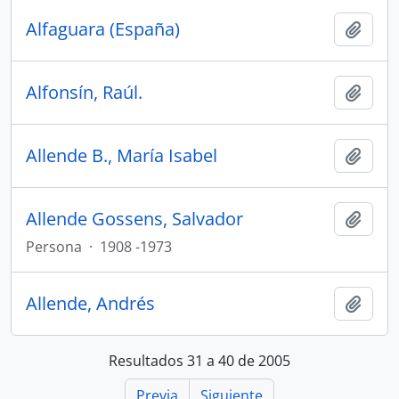
Alfaguara (España)
Añadi
Alfonsín, Raúl.
Añadi
Allende B., María Isabel
Añadi
Allende Gossens, Salvador
Añadi
Persona
·
1908 -1973
Allende, Andrés
Añadi
Resultados 31 a 40 de 2005
Previa
Siguiente