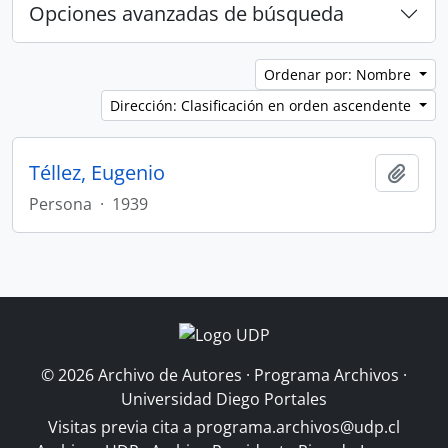
Opciones avanzadas de búsqueda
Ordenar por: Nombre
Dirección: Clasificación en orden ascendente
Téllez, Eugenio
Añadi
Persona
·
1939
© 2026 Archivo de Autores · Programa Archivos ·
Universidad Diego Portales
Visitas previa cita a
programa.archivos@udp.cl