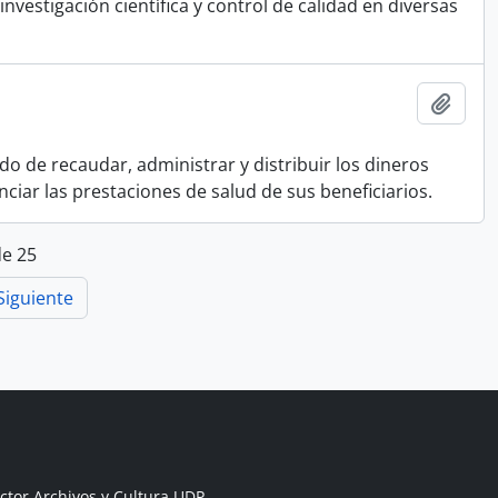
nvestigación científica y control de calidad en diversas
Añadi
do de recaudar, administrar y distribuir los dineros
nciar las prestaciones de salud de sus beneficiarios.
de 25
Siguiente
ctor Archivos y Cultura UDP