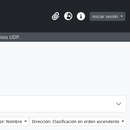
Iniciar sesión
Portapapeles
Idioma
Enlaces rápidos
hivos UDP.
por: Nombre
Dirección: Clasificación en orden ascendente