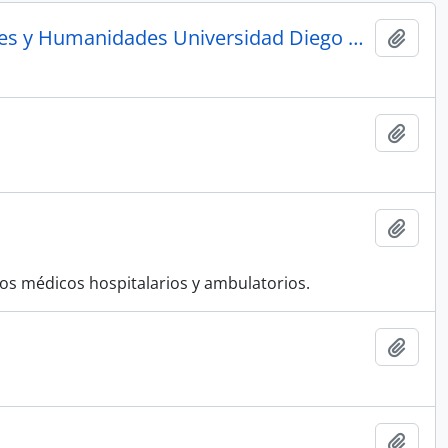
Centro para las Humanidades Facultad de Ciencias Sociales y Humanidades Universidad Diego Portales
Añadi
Añadi
Añadi
cios médicos hospitalarios y ambulatorios.
Añadi
Añadi