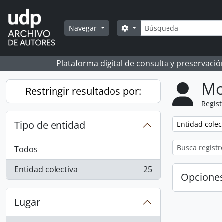
Skip to main content
Búsqueda
Search options
Navegar
Plataforma digital de consulta y preservaci
Mo
Restringir resultados por:
Regist
Tipo de entidad
Remove filter:
Entidad colec
Todos
Entidad colectiva
25
, 25 resultados
Opcione
Lugar