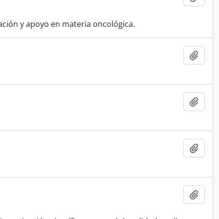
cación y apoyo en materia oncológica.
Añadi
Añadi
Añadi
Añadi