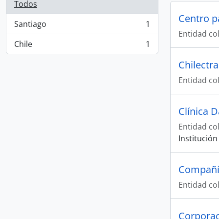
Todos
Santiago
1
, 1 resultados
Entidad col
Chile
1
, 1 resultados
Chilectr
Entidad col
Clínica D
Entidad col
Institución
Compañía
Entidad col
Corporac