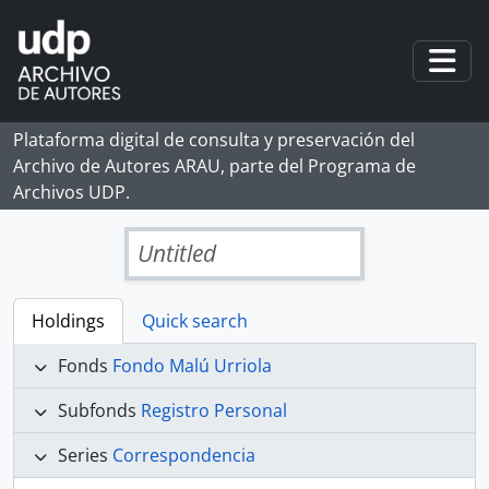
Skip to main content
Togg
Plataforma digital de consulta y preservación del
Archivo de Autores ARAU, parte del Programa de
Archivos UDP.
Untitled
Holdings
Quick search
Fonds
Fondo Malú Urriola
Subfonds
Registro Personal
Series
Correspondencia